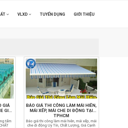
HẤT
VLXD
TUYỂN DỤNG
GIỚI THIỆU
O GIÁ
BÁO GIÁ THI CÔNG LÀM MÁI HIÊN,
E GIÁ
MÁI XẾP, MÁI CHE DI ĐỘNG TẠI
TPHCM
ông tấm
Báo giá thi công làm mái hiên, mái xếp, mái
 CHẤT
che di động Uy Tín, Chất Lượng, Giá Cạnh