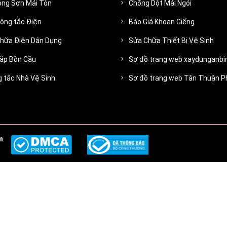
ông Sơn Mái Tôn
Chống Dột Mái Ngói
ông tắc Điện
Báo Giá Khoan Giếng
hữa Điện Dân Dụng
Sửa Chữa Thiết Bị Vệ Sinh
ắp Bồn Cầu
Sơ đồ trang web xaydunganb
 tắc Nhà Vệ Sinh
Sơ đồ trang web Tân Thuận P
m