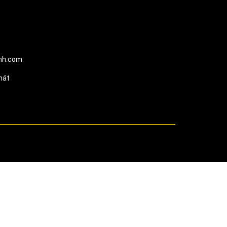
inh.com
hát