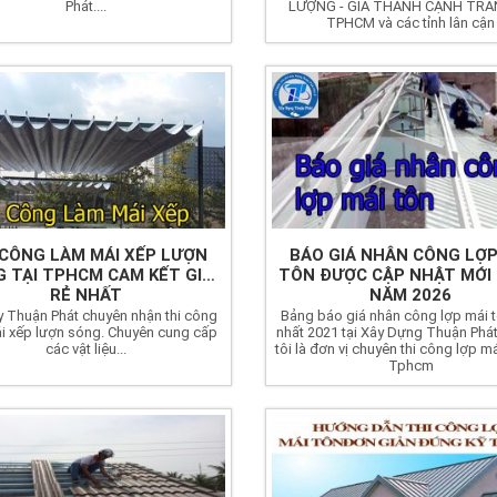
Phát....
LƯỢNG - GIÁ THÀNH CẠNH TRAN
TPHCM và các tỉnh lân cận
 CÔNG LÀM MÁI XẾP LƯỢN
BÁO GIÁ NHÂN CÔNG LỢP
 TẠI TPHCM CAM KẾT GIÁ
TÔN ĐƯỢC CẬP NHẬT MỚI
RẺ NHẤT
NĂM 2026
y Thuận Phát chuyên nhận thi công
Bảng báo giá nhân công lợp mái 
i xếp lượn sóng. Chuyên cung cấp
nhất 2021 tại Xây Dựng Thuận Phá
các vật liệu...
tôi là đơn vị chuyên thi công lợp má
Tphcm