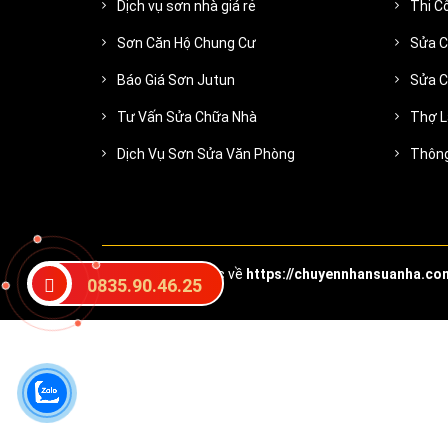
Dịch vụ sơn nhà giá rẻ
Thi C
Sơn Căn Hộ Chung Cư
Sửa C
Báo Giá Sơn Jutun
Sửa C
Tư Vấn Sửa Chữa Nhà
Thợ L
Dịch Vụ Sơn Sửa Văn Phòng
Thông
© Bản quyền thuộc về
https://chuyennhansuanha.co
0835.90.46.25