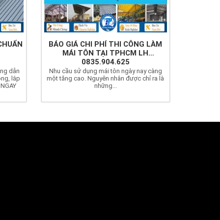
 CHUẨN
BÁO GIÁ CHI PHÍ THI CÔNG LÀM
MÁI TÔN TẠI TPHCM LH
0835.904.625
ớng dẫn
Nhu cầu sử dụng mái tôn ngày nay càng
ông, lắp
một tăng cao. Nguyên nhân được chỉ ra là
ệ NGAY
những...