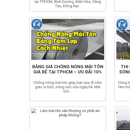
tại TPHCM, Bình Dương, Biên Hòa, Vũng
Tàu, Đồng Nai..
BẢNG GIÁ CHỐNG NÓNG MÁI TÔN
THI
GIÁ RẺ TẠI TPHCM – ƯU ĐÃI 10%
SÓNG
Chống nóng mái tôn giúp bạn xua đi cảm
Công t
giác oi bức, nóng nực của ngày hè. Mái
làm má
tôn...