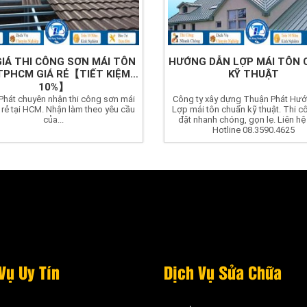
GIÁ THI CÔNG SƠN MÁI TÔN
HƯỚNG DẪN LỢP MÁI TÔN
 TPHCM GIÁ RẺ【TIẾT KIỆM
KỸ THUẬT
10%】
Phát chuyên nhận thi công sơn mái
Công ty xây dựng Thuận Phát Hư
 rẻ tại HCM. Nhận làm theo yêu cầu
Lợp mái tôn chuẩn kỹ thuật. Thi c
của...
đặt nhanh chóng, gọn lẹ. Liên h
Hotline 08.3590.4625
Vụ Uy Tín
Dịch Vụ Sửa Chữa