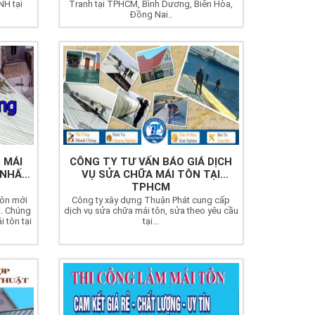
H tại
Tranh tại TPHCM, Bình Dương, Biên Hòa,
Đồng Nai..
 MÁI
CÔNG TY TƯ VẤN BÁO GIÁ DỊCH
 NHẤT
VỤ SỬA CHỮA MÁI TÔN TẠI
TPHCM
tôn mới
Công ty xây dựng Thuận Phát cung cấp
t. Chúng
dịch vụ sửa chữa mái tôn, sửa theo yêu cầu
i tôn tại
tại...