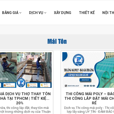
BẢNG GIÁ
DỊCH VỤ
XÂY DỰNG
THIẾT KẾ
NỘI T
Mái Tôn
IÁ DỊCH VỤ THỢ THAY TÔN
THI CÔNG MÁI POLY – BÁ
NHÀ TẠI TPHCM | TIẾT KIỆM
THI CÔNG LẮP ĐẶT MÁI CH
20%
RẺ
ữa, thi công lắp đặt, thay tôn mái
Dịch vụ Thi công mái poly - Thi c
một trong những dịch vụ của Thuận
lợp lấy sáng UY TÍN - ĐẢM BẢO