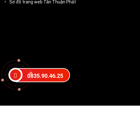
Sơ đồ trang web Tân Thuận Phát
0835.90.46.25