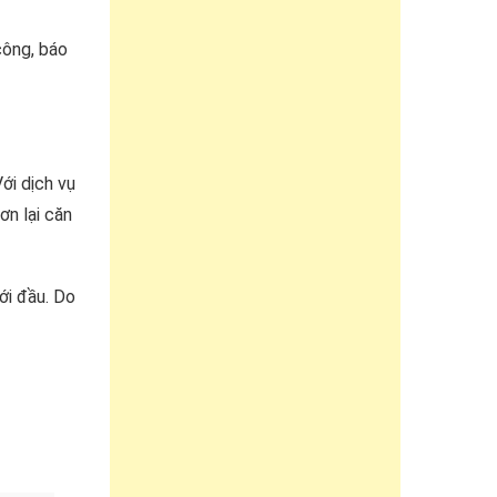
công, báo
ới dịch vụ
ơn lại căn
ới đầu. Do