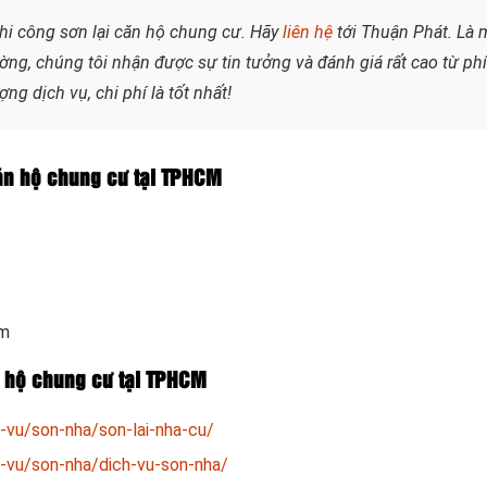
hi công sơn lại căn hộ chung cư. Hãy
liên hệ
tới Thuận Phát. Là 
ờng, chúng tôi nhận được sự tin tưởng và đánh giá rất cao từ ph
g dịch vụ, chi phí là tốt nhất!
 căn hộ chung cư tại TPHCM
om
ăn hộ chung cư tại TPHCM
-vu/son-nha/son-lai-nha-cu/
-vu/son-nha/dich-vu-son-nha/