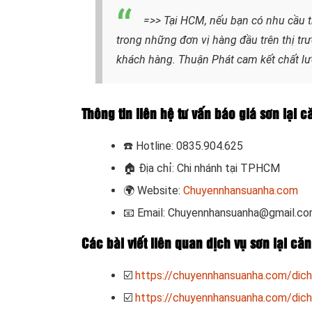
=>> Tại HCM, nếu bạn có nhu cầu t
trong những đơn vị hàng đầu trên thị trư
khách hàng. Thuận Phát cam kết chất lượn
Thông tin liên hệ tư vấn báo giá sơn lại
☎️
Hotline: 0835.904.625
🏠
Địa chỉ: Chi nhánh tại TPHCM
🌍
Website:
Chuyennhansuanha.com
📧
Email: Chuyennhansuanha@gmail.c
Các bài viết liên quan dịch vụ sơn lại c
☑️
https://chuyennhansuanha.com/dich
☑️
https://chuyennhansuanha.com/dich