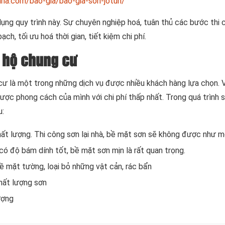
ha.com/bao-gia/bao-gia-son-jotun/
dụng quy trình này. Sự chuyên nghiệp hoá, tuân thủ các bước thi 
ch, tối ưu hoá thời gian, tiết kiệm chi phí.
n hộ chung cư
ư là một trong những dịch vụ được nhiều khách hàng lựa chọn. V
được phong cách của mình với chi phí thấp nhất. Trong quá trình s
u:
ất lượng. Thi công sơn lại nhà, bề mặt sơn sẽ không được như m
ó độ bám dính tốt, bề mặt sơn mịn là rất quan trọng.
ề mặt tường, loại bỏ những vật cản, rác bẩn
hất lượng sơn
ượng