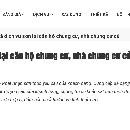
BẢNG GIÁ
DỊCH VỤ
XÂY DỰNG
THIẾT KẾ
NỘI T
á dịch vụ sơn lại căn hộ chung cư, nhà chung cư củ
 lại căn hộ chung cư, nhà chung cư c
ận Phát nhận sơn theo yêu cầu của khách hàng. Cung cấp đa dạn
được yêu cầu của khách hàng, chúng tôi sẽ khảo sát tình hình thự
 sơn hợp lý, đảm bảo chất lượng và tính thẩm mỹ.