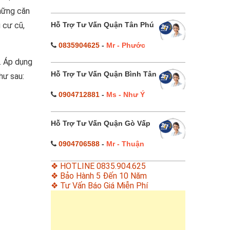
những căn
Hỗ Trợ Tư Vấn Quận Tân Phú
g cư cũ,
0835904625
-
Mr - Phước
. Áp dụng
Hỗ Trợ Tư Vấn Quận Bình Tân
hư sau:
0904712881
-
Ms - Như Ý
Hỗ Trợ Tư Vấn Quận Gò Vấp
0904706588
-
Mr - Thuận
❖ HOTLINE 0835.904.625
❖ Bảo Hành 5 Đến 10 Năm
❖ Tư Vấn Báo Giá Miễn Phí