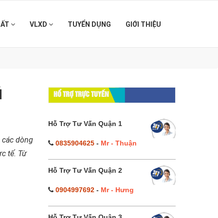
HẤT
VLXD
TUYỂN DỤNG
GIỚI THIỆU
ủ
HỔ TRỢ TRỰC TUYẾN
Hỗ Trợ Tư Vấn Quận 1
g các dòng
0835904625
-
Mr - Thuận
c tế. Từ
Hỗ Trợ Tư Vấn Quận 2
0904997692
-
Mr - Hưng
Hỗ Trợ Tư Vấn Quận 3