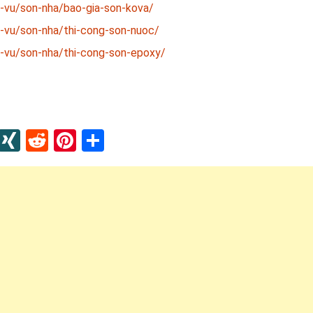
-vu/son-nha/bao-gia-son-kova/
-vu/son-nha/thi-cong-son-nuoc/
-vu/son-nha/thi-cong-son-epoxy/
In
blr
Instapaper
XING
Reddit
Pinterest
Share