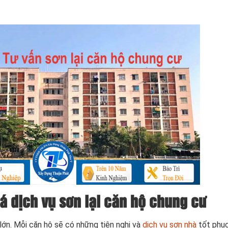
iá dịch vụ sơn lại căn hộ chung cư
lớn. Mỗi căn hộ sẽ có những tiện nghi và
dịch vụ sơn nhà
tốt phục