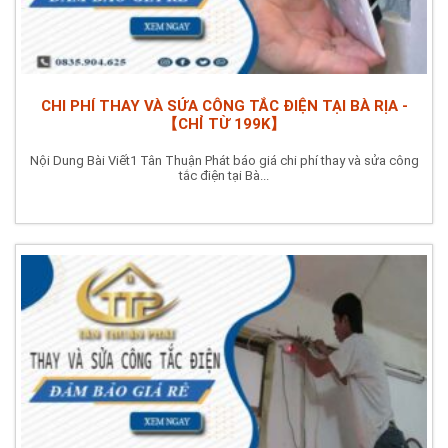
CHI PHÍ THAY VÀ SỬA CÔNG TẮC ĐIỆN TẠI BÀ RỊA -
【CHỈ TỪ 199K】
Nội Dung Bài Viết1 Tân Thuận Phát báo giá chi phí thay và sửa công
tắc điện tại Bà...