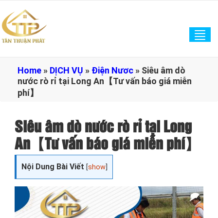
Tog
navi
Home
»
DỊCH VỤ
»
Điện Nươc
»
Siêu âm dò
nước rò rỉ tại Long An【Tư vấn báo giá miễn
phí】
Siêu âm dò nước rò rỉ tại Long
An【Tư vấn báo giá miễn phí】
Nội Dung Bài Viết
[
show
]