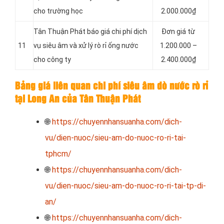
cho trường học
2.000.000₫
Tân Thuận Phát báo giá chi phí dịch
Đơn giá từ
11
vụ siêu âm và xử lý rò rỉ ống nước
1.200.000 –
cho công ty
2.400.000₫
Bảng giá liên quan chi phí siêu âm dò nước rò rỉ
tại Long An của Tân Thuận Phát
🌐
https://chuyennhansuanha.com/dich-
vu/dien-nuoc/sieu-am-do-nuoc-ro-ri-tai-
tphcm/
🌐
https://chuyennhansuanha.com/dich-
vu/dien-nuoc/sieu-am-do-nuoc-ro-ri-tai-tp-di-
an/
🌐
https://chuyennhansuanha.com/dich-