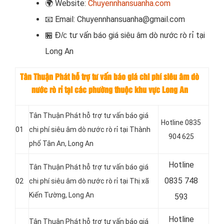
🌍
Website:
Chuyennhansuanha.com
📧
Email: Chuyennhansuanha@gmail.com
t
ư vấn
báo giá siêu âm dò nước rò rỉ tại
🏪 Đ/c
Long An
Tân Thuận Phát hỗ trợ tư vấn báo giá chi phí siêu âm dò
nước rò rỉ tại các phường thuộc khu vực Long An
Tân Thuận Phát hỗ trợ tư vấn báo giá
Hotline 0835
01
chi phí siêu âm dò nước rò rỉ tại Thành
904 625
phố Tân An
, Long An
Hotline
Tân Thuận Phát hỗ trợ tư vấn báo giá
0
835 748
02
chi phí siêu âm dò nước rò rỉ tại Thị xã
Kiến Tường
, Long An
593
Hotline
Tân Thuận Phát hỗ trợ tư vấn báo giá