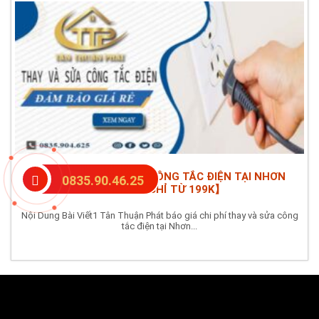
CHI PHÍ THAY VÀ SỬA CÔNG TẮC ĐIỆN TẠI NHƠN
0835.90.46.25
TRẠCH -【CHỈ TỪ 199K】
Nội Dung Bài Viết1 Tân Thuận Phát báo giá chi phí thay và sửa công
tắc điện tại Nhơn...