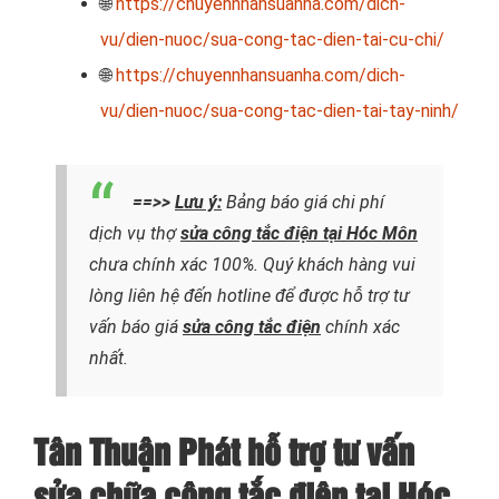
🌐
https://chuyennhansuanha.com/dich-
vu/dien-nuoc/sua-cong-tac-dien-tai-cu-chi/
🌐
https://chuyennhansuanha.com/dich-
vu/dien-nuoc/sua-cong-tac-dien-tai-tay-ninh/
==>>
Lưu ý:
Bảng báo giá chi phí
dịch vụ thợ
sửa công tắc điện tại
Hóc Môn
chưa chính xác 100%. Quý khách hàng vui
lòng liên hệ đến hotline để được hỗ trợ tư
vấn báo giá
sửa công tắc điện
chính xác
nhất.
Tân Thuận Phát hỗ trợ tư vấn
sửa chữa công tắc điện tại Hóc