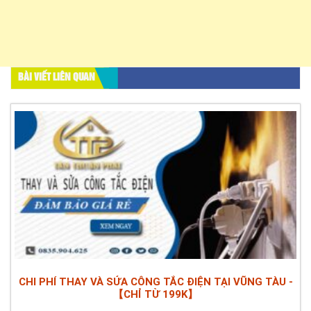
BÀI VIẾT LIÊN QUAN
CHI PHÍ THAY VÀ SỬA CÔNG TẮC ĐIỆN TẠI VŨNG TÀU -
【CHỈ TỪ 199K】