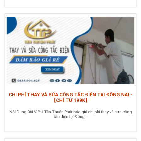
CHI PHÍ THAY VÀ SỬA CÔNG TẮC ĐIỆN TẠI ĐỒNG NAI -
【CHỈ TỪ 199K】
Nội Dung Bài Viết1 Tân Thuận Phát báo giá chi phí thay và sửa công
tắc điện tại Đồng...