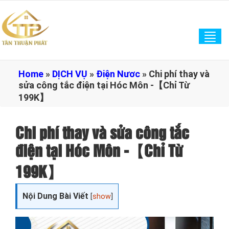
Tog
navi
Home
»
DỊCH VỤ
»
Điện Nươc
»
Chi phí thay và
sửa công tắc điện tại Hóc Môn -【Chỉ Từ
199K】
Chi phí thay và sửa công tắc
điện tại Hóc Môn -【Chỉ Từ
199K】
Nội Dung Bài Viết
[
show
]