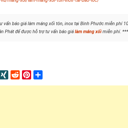
vu/mang-xoi/lam-mang-xoi-ton-inox-tai-bao-loc/
ư vấn báo giá làm máng xối tôn, inox tại Bình Phước miễn phí 1
n Phát để được hỗ trợ tư vấn báo giá
làm máng xối
miễn phí. **
In
blr
Instapaper
XING
Reddit
Pinterest
Share