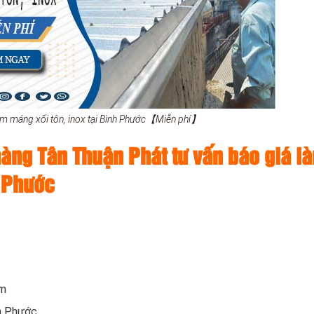
àm máng xối tôn, inox tại Bình Phước【Miễn phí】
àng Tân Thuận Phát tư vấn báo giá l
h Phước
om
h Phước