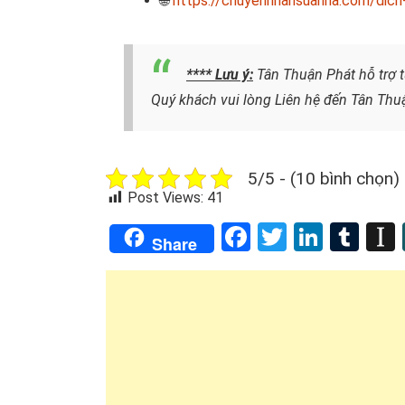
🌐
https://chuyennhansuanha.com/dich-
**** Lưu ý:
Tân Thuận Phát hỗ trợ t
Quý khách vui lòng
Liên hệ
đến Tân Thuậ
5/5 - (10 bình chọn)
Post Views:
41
Facebook
Twitter
Linked
Tum
Share