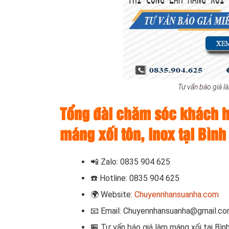
Tư vấn báo giá l
Tổng đài chăm sóc khách h
máng xối tôn, inox tại Bìn
📲
Zalo: 0835 904 625
☎️
Hotline: 0835 904 625
🌍
Website:
Chuyennhansuanha.com
📧
Email: Chuyennhansuanha@gmail.c
T
ư vấn
báo giá làm máng xối tại
Bìn
🏪