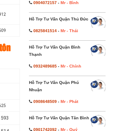
0904072157
-
Mr - Bình
912
Hỗ Trợ Tư Vấn Quận Thủ Đức
509
0825841514
-
Mr - Thái
tôn
Hỗ Trợ Tư Vấn Quận Bình
Thạnh
0932489685
-
Mr - Chính
Hỗ Trợ Tư Vấn Quận Phú
Nhuận
0908648509
-
Mr - Phát
625
 593
Hỗ Trợ Tư Vấn Quận Tân Bình
0901742092
-
Mr - Quý