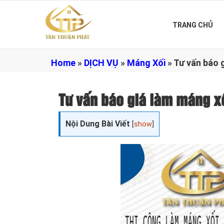
TRANG CHỦ
Home
»
DỊCH VỤ
»
Máng Xối
»
Tư vấn báo 
Tư vấn báo giá làm máng x
Nội Dung Bài Viết
[
show
]