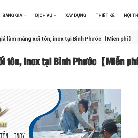
BẢNG GIÁ
DỊCH VỤ
XÂY DỰNG
THIẾT KẾ
NỘI T
giá làm máng xối tôn, inox tại Bình Phước【Miễn phí】
ối tôn, inox tại Bình Phước【Miễn p