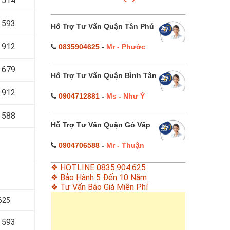
 514
 593
Hỗ Trợ Tư Vấn Quận Tân Phú
 912
0835904625
-
Mr - Phước
 679
Hỗ Trợ Tư Vấn Quận Bình Tân
 912
0904712881
-
Ms - Như Ý
 588
Hỗ Trợ Tư Vấn Quận Gò Vấp
0904706588
-
Mr - Thuận
❖ HOTLINE 0835.904.625
❖ Bảo Hành 5 Đến 10 Năm
❖ Tư Vấn Báo Giá Miễn Phí
625
 593