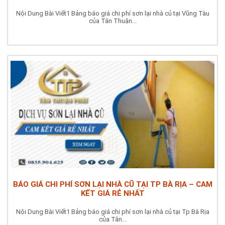
Nội Dung Bài Viết1 Bảng báo giá chi phí sơn lại nhà củ tại Vũng Tàu
của Tân Thuận...
BÁO GIÁ CHI PHÍ SƠN LẠI NHÀ CŨ TẠI TP BÀ RỊA – CAM
KẾT GIÁ RẺ NHẤT
Nội Dung Bài Viết1 Bảng báo giá chi phí sơn lại nhà củ tại Tp Bà Rịa
của Tân...