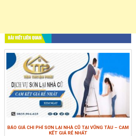
BÀI VIẾT LIÊN QUAN
BÁO GIÁ CHI PHÍ SƠN LẠI NHÀ CŨ TẠI VŨNG TÀU – CAM
KẾT GIÁ RẺ NHẤT