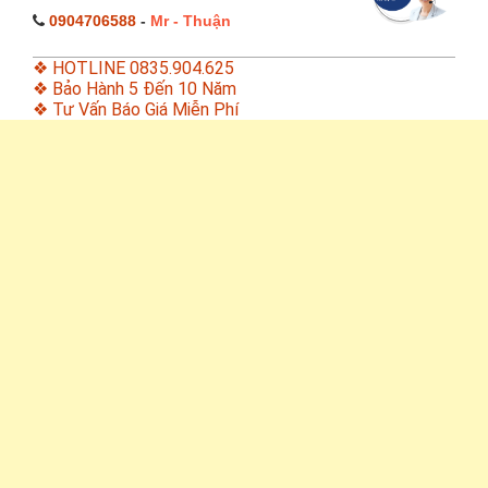
0904706588
-
Mr - Thuận
❖ HOTLINE 0835.904.625
❖ Bảo Hành 5 Đến 10 Năm
❖ Tư Vấn Báo Giá Miễn Phí