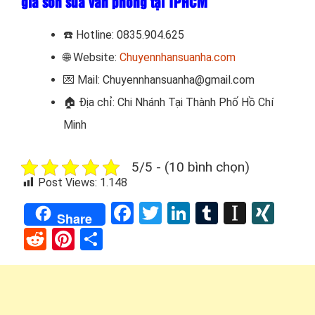
giá sơn sửa văn phòng tại TPHCM
☎️
Hotline: 0835.904.625
🌐 Website:
Chuyennhansuanha.com
💌 Mail: Chuyennhansuanha@gmail.com
🏠
Địa chỉ: Chi Nhánh Tại Thành Phố Hồ Chí
Minh
5/5 - (10 bình chọn)
Post Views:
1.148
Facebook
Twitter
LinkedIn
Tumblr
Instap
XIN
Share
Reddit
Pinterest
Share