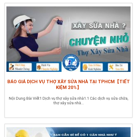
BÁO GIÁ DỊCH VỤ THỢ XÂY SỬA NHÀ TẠI TPHCM【TIẾT
KIỆM 20%】
Nội Dung Bài Viết1 Dịch vụ thợ xây sửa nhà1.1 Các dịch vụ sửa chữa,
thợ xây sửa nhà...