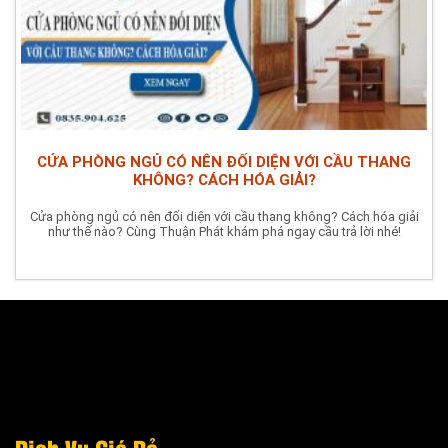
CỬA PHÒNG NGỦ CÓ NÊN ĐỐI DIỆN VỚI CẦU THANG
KHÔNG? CÁCH HÓA GIẢI?
Cửa phòng ngủ có nên đối diện với cầu thang không? Cách hóa giải
như thế nào? Cùng Thuận Phát khám phá ngay cầu trả lời nhé!