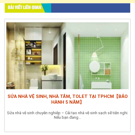
BÀI VIẾT LIÊN QUAN
SỬA NHÀ VỆ SINH, NHÀ TẮM, TOLET TẠI TPHCM【BẢO
HÀNH 5 NĂM】
Sửa nhà vệ sinh chuyên nghiệp – Cải tạo nhà vệ sinh sạch sẽ tiện nghi.
Nếu bạn đang...