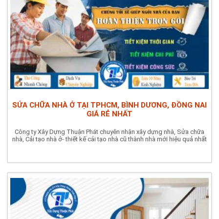
SỬA CHỮA NHÀ Ở TẠI TPHCM, BÌNH DƯƠNG, ĐỒNG NAI
GIÁ RẺ NHẤT
Công ty Xây Dựng Thuận Phát chuyên nhận xây dựng nhà, Sửa chữa
nhà, Cải tạo nhà ở- thiết kế cải tạo nhà cũ thành nhà mới hiệu quả nhất