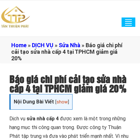
Tog
navi
Home
»
DỊCH VỤ
»
Sửa Nhà
»
Báo giá chi phí
cải tạo sửa nhà cấp 4 tại TPHCM giảm giá
20%
Báo giá chi phí cải tạo sửa nhà
cấp 4 tại TPHCM giảm giá 20%
Nội Dung Bài Viết
[
show
]
Dịch vụ
sửa nhà cấp 4
được xem là một trong những
hạng mục thi công quan trọng. Được công ty Thuận
Phát tập trung và đưa vào phát triển mạnh nhất. Vì nhu