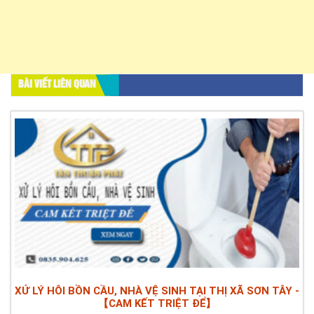
BÀI VIẾT LIÊN QUAN
XỬ LÝ HÔI BỒN CẦU, NHÀ VỆ SINH TẠI THỊ XÃ SƠN TÂY -
【CAM KẾT TRIỆT ĐỂ】