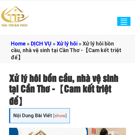
Tog
navi
Home
»
DỊCH VỤ
»
Xử lý hôi
»
Xử lý hôi bồn
cầu, nhà vệ sinh tại Cần Thơ -【Cam kết triệt
để】
Xử lý hôi bồn cầu, nhà vệ sinh
tại Cần Thơ -【Cam kết triệt
để】
Nội Dung Bài Viết
[
show
]