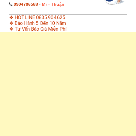
0904706588
-
Mr - Thuận
❖ HOTLINE 0835.904.625
❖ Bảo Hành 5 Đến 10 Năm
❖ Tư Vấn Báo Giá Miễn Phí