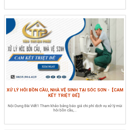
XỬ LÝ HÔI BỒN CẦU, NHÀ VỆ SINH TẠI SÓC SƠN -【CAM
KẾT TRIỆT ĐỂ】
Nội Dung Bài Viết1 Tham khảo bảng báo giá chi phí dịch vụ xử lý mùi
hôi bồn cầu,...