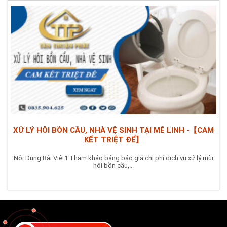
XỬ LÝ HÔI BỒN CẦU, NHÀ VỆ SINH TẠI MÊ LINH -【CAM
KẾT TRIỆT ĐỂ】
Nội Dung Bài Viết1 Tham khảo bảng báo giá chi phí dịch vụ xử lý mùi
hôi bồn cầu,...