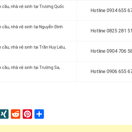
 cầu, nhà vệ sinh tại
Trương Quốc
Hotline 0
934 655 6
 cầu, nhà vệ sinh tại
Nguyễn Đình
Hotline 0
825 281 5
 cầu, nhà vệ sinh tại Trần Huy Liệu,
Hotline 0
904 706 5
 cầu, nhà vệ sinh tại
Trường Sa,
Hotline 0
906 655 6
In
blr
Instapaper
XING
Reddit
Pinterest
Share