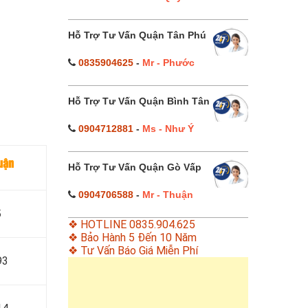
Hỗ Trợ Tư Vấn Quận Tân Phú
0835904625
-
Mr - Phước
Hỗ Trợ Tư Vấn Quận Bình Tân
0904712881
-
Ms - Như Ý
uận
Hỗ Trợ Tư Vấn Quận Gò Vấp
0904706588
-
Mr - Thuận
5
❖ HOTLINE 0835.904.625
❖ Bảo Hành 5 Đến 10 Năm
❖ Tư Vấn Báo Giá Miễn Phí
93