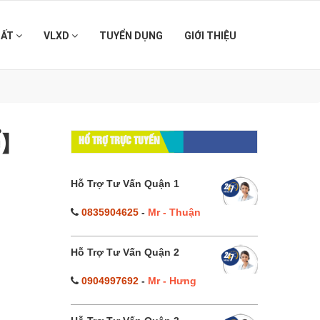
HẤT
VLXD
TUYỂN DỤNG
GIỚI THIỆU
để】
HỔ TRỢ TRỰC TUYẾN
Hỗ Trợ Tư Vấn Quận 1
0835904625
-
Mr - Thuận
Hỗ Trợ Tư Vấn Quận 2
0904997692
-
Mr - Hưng