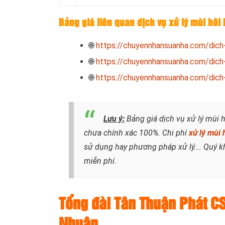
Bảng giá liên quan dịch vụ xử lý mùi hôi
🌐
https://chuyennhansuanha.com/dich-
🌐
https://chuyennhansuanha.com/dich-v
🌐
https://chuyennhansuanha.com/dich-v
Lưu ý:
Bảng giá dịch vụ xử lý mùi 
chưa chính xác 100%. Chi phí
xử lý mùi 
sử dụng hay phương pháp xử lý
…. Quý k
miễn phí.
Tổng đài Tân Thuận Phát CS
Nhuận