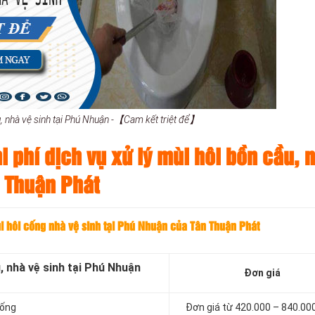
u, nhà vệ sinh tại Phú Nhuận -【Cam kết triệt để】
 phí dịch vụ xử lý mùi hôi bồn cầu, 
n Thuận Phát
ùi hôi cống nhà vệ sinh tại Phú Nhuận của Tân Thuận Phát
, nhà vệ sinh tại Phú Nhuận
Đơn giá
cống
Đơn giá từ 420.000 – 840.00