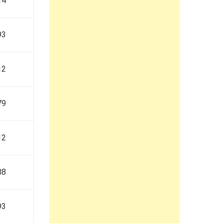
14
93
12
79
12
88
93