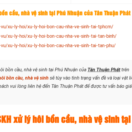
 bồn cầu, nhà vệ sinh tại Phú Nhuận của Tân Thuận Phát
vu/xu-ly-hoi/xu-ly-hoi-bon-cau-nha-ve-sinh-tai-tphcm/
u/xu-ly-hoi/xu-ly-hoi-bon-cau-nha-ve-sinh-tai-tan-binh/
u/xu-ly-hoi/xu-ly-hoi-bon-cau-nha-ve-sinh-tai-tan-phu/
hôi bồn cầu, nhà vệ sinh tại Phú Nhuận của
Tân Thuận Phát
trên
hôi bồn cầu, nhà vệ sinh
sẽ
tùy vào tình trạng vấn đề và loại vật l
hách vui lòng liên hệ đến Tân Thuận Phát để được tư vấn báo giá
KH xử lý hôi bồn cầu, nhà vệ sinh tại