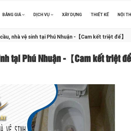
BẢNG GIÁ
DỊCH VỤ
XÂY DỰNG
THIẾT KẾ
NỘI T
n cầu, nhà vệ sinh tại Phú Nhuận -【Cam kết triệt để】
sinh tại Phú Nhuận -【Cam kết triệt 