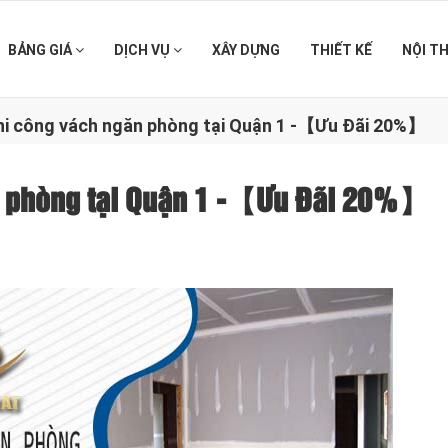
BẢNG GIÁ
DỊCH VỤ
XÂY DỰNG
THIẾT KẾ
NỘI T
thi công vách ngăn phòng tại Quận 1 -【Ưu Đãi 20%】
ăn phòng tại Quận 1 -【Ưu Đãi 20%】