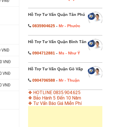
0 VNĐ
Hỗ Trợ Tư Vấn Quận Tân Phú
0835904625
-
Mr - Phước
Hỗ Trợ Tư Vấn Quận Bình Tân
0 VNĐ
0904712881
-
Ms - Như Ý
00 VNĐ
Hỗ Trợ Tư Vấn Quận Gò Vấp
00 VNĐ
0904706588
-
Mr - Thuận
00 VNĐ
❖ HOTLINE 0835.904.625
❖ Bảo Hành 5 Đến 10 Năm
❖ Tư Vấn Báo Giá Miễn Phí