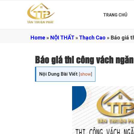
TRANG CHỦ
Home
»
NỘI THẤT
»
Thạch Cao
»
Báo giá 
Báo giá thi công vách ng
Nội Dung Bài Viết
[
show
]