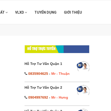
HẤT
VLXD
TUYỂN DỤNG
GIỚI THIỆU
HỔ TRỢ TRỰC TUYẾN
Hỗ Trợ Tư Vấn Quận 1
0835904625
-
Mr - Thuận
Hỗ Trợ Tư Vấn Quận 2
0904997692
-
Mr - Hưng