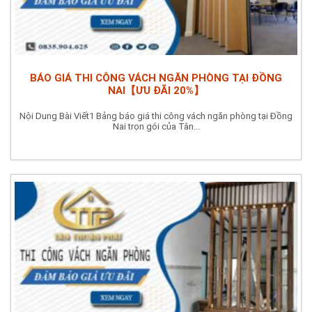
BÁO GIÁ THI CÔNG VÁCH NGĂN PHÒNG TẠI ĐỒNG
NAI【ƯU ĐÃI 20%】
Nội Dung Bài Viết1 Bảng báo giá thi công vách ngăn phòng tại Đồng
Nai trọn gói của Tân...