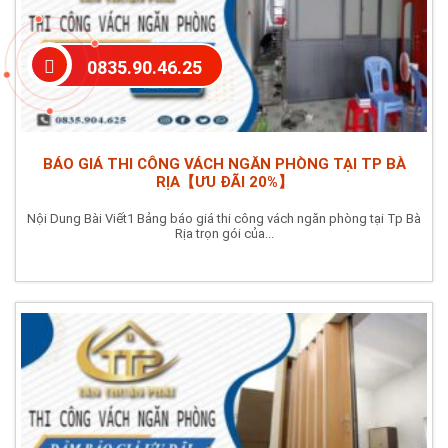
0835.90.46.25
BÁO GIÁ THI CÔNG VÁCH NGĂN PHÒNG TẠI TP BÀ
RỊA【ƯU ĐÃI 20%】
Nội Dung Bài Viết1 Bảng báo giá thi công vách ngăn phòng tại Tp Bà
Rịa trọn gói của...