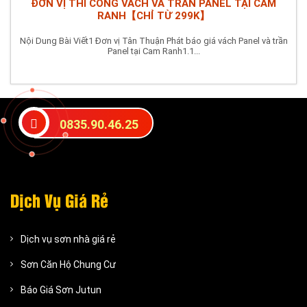
ĐƠN VỊ THI CÔNG VÁCH VÀ TRẦN PANEL TẠI CAM
RANH【CHỈ TỪ 299K】
Nội Dung Bài Viết1 Đơn vị Tân Thuận Phát báo giá vách Panel và trần
Panel tại Cam Ranh1.1...
0835.90.46.25
Dịch Vụ Giá Rẻ
Dịch vụ sơn nhà giá rẻ
Sơn Căn Hộ Chung Cư
Báo Giá Sơn Jutun