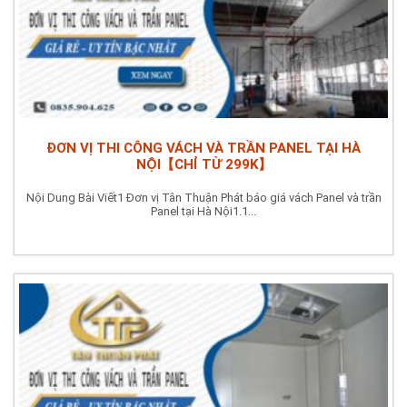
ĐƠN VỊ THI CÔNG VÁCH VÀ TRẦN PANEL TẠI HÀ
NỘI【CHỈ TỪ 299K】
Nội Dung Bài Viết1 Đơn vị Tân Thuận Phát báo giá vách Panel và trần
Panel tại Hà Nội1.1...