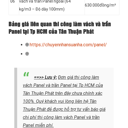
06
vách và trần Panel
ngoài (64
630.000đồng/m²
kg/m3 – Độ dày 100mm)
Bảng giá liên quan thi công làm vách và trần
Panel tại Tp HCM của Tân Thuận Phát
🌐
https://chuyennhansuanha.com/panel/
🌐
==>> Lưu ý:
Đơn giá thi công làm
vách Panel và trần Panel tại Tp HCM của
Tân Thuận Phát trên đây chưa chính xác
100%. Quý khách vui lòng liên hệ Tân
Thuận Phát đẻ được hỗ trợ tư vấn báo giá
chi phí thi công làm vách Panel và trần
Panel miễn phí.