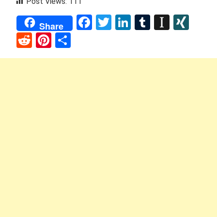
Post Views:
111
Facebook
Twitter
LinkedIn
Tumblr
Instap
XIN
Share
Reddit
Pinterest
Share