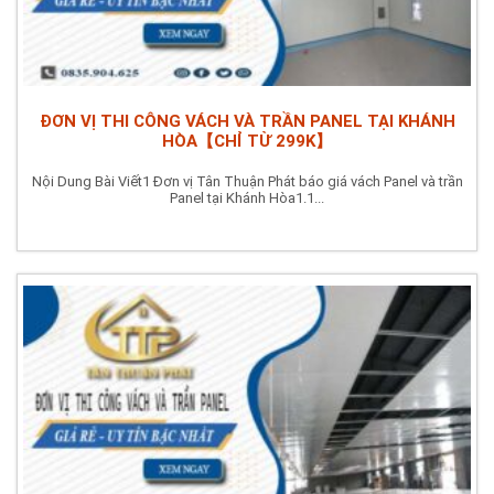
ĐƠN VỊ THI CÔNG VÁCH VÀ TRẦN PANEL TẠI KHÁNH
HÒA【CHỈ TỪ 299K】
Nội Dung Bài Viết1 Đơn vị Tân Thuận Phát báo giá vách Panel và trần
Panel tại Khánh Hòa1.1...