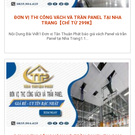
ĐƠN VỊ THI CÔNG VÁCH VÀ TRẦN PANEL TẠI NHA
TRANG【CHỈ TỪ 299K】
Nội Dung Bài Viết1 Đơn vị Tân Thuận Phát báo giá vách Panel và trần
Panel tại Nha Trang1.1...