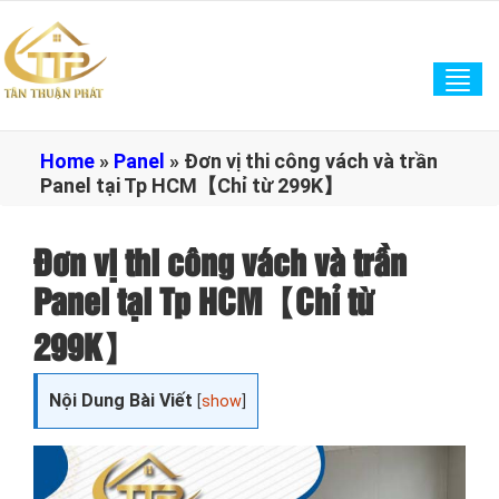
Tog
navi
Home
»
Panel
»
Đơn vị thi công vách và trần
Panel tại Tp HCM【Chỉ từ 299K】
Đơn vị thi công vách và trần
Panel tại Tp HCM【Chỉ từ
299K】
Nội Dung Bài Viết
[
show
]