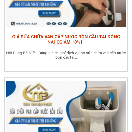
GIÁ SỬA CHỮA VAN CẤP NƯỚC BỒN CẦU TẠI ĐỒNG
NAI【GIẢM 10%】
Nội Dung Bài Viết1 Bảng giá chi phí dịch vụ thợ sửa chữa van cấp nước
bồn cầu tại...