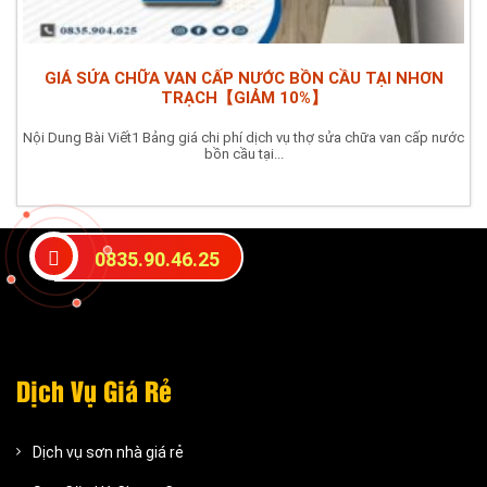
GIÁ SỬA CHỮA VAN CẤP NƯỚC BỒN CẦU TẠI NHƠN
TRẠCH【GIẢM 10%】
Nội Dung Bài Viết1 Bảng giá chi phí dịch vụ thợ sửa chữa van cấp nước
bồn cầu tại...
0835.90.46.25
Dịch Vụ Giá Rẻ
Dịch vụ sơn nhà giá rẻ