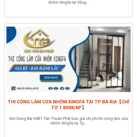
nhôm Xingfa tại Vũng...
THI CÔNG LÀM CỬA NHÔM XINGFA TẠI TP BÀ RỊA【CHỈ
TỪ 1.800K/M²】
Nội Dung Bài Viết1 Tân Thuận Phát báo giá chi phí thi công làm cửa
nhôm Xingfa tại Tp...