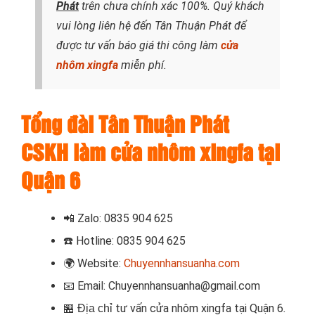
Phát
trên chưa chính xác 100%. Quý khách
vui lòng liên hệ đến Tân Thuận Phát để
được tư vấn báo giá thi công làm
cửa
nhôm xingfa
miễn phí.
Tổng đài Tân Thuận Phát
CSKH làm cửa nhôm xingfa tại
Quận 6
📲
Zalo: 0835 904 625
☎️
Hotline: 0835 904 625
🌍
Website:
Chuyennhansuanha.com
📧
Email: Chuyennhansuanha@gmail.com
t
ư vấn
cửa nhôm xingfa tại
Quận 6
.
🏪 Địa chỉ