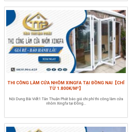
THI CÔNG LÀM CỬA NHÔM XINGFA TẠI ĐỒNG NAI【CHỈ
TỪ 1.800K/M²】
Nội Dung Bài Viết1 Tân Thuận Phát báo giá chi phí thi công làm cửa
nhôm Xingfa tại Đồng...