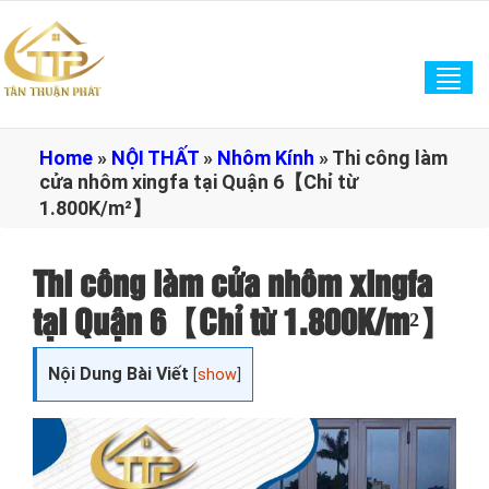
Tog
navi
Home
»
NỘI THẤT
»
Nhôm Kính
»
Thi công làm
cửa nhôm xingfa tại Quận 6【Chỉ từ
1.800K/m²】
Thi công làm cửa nhôm xingfa
tại Quận 6【Chỉ từ 1.800K/m²】
Nội Dung Bài Viết
[
show
]