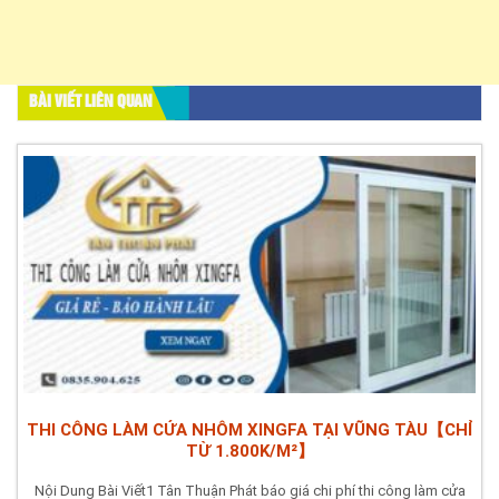
BÀI VIẾT LIÊN QUAN
THI CÔNG LÀM CỬA NHÔM XINGFA TẠI VŨNG TÀU【CHỈ
TỪ 1.800K/M²】
Nội Dung Bài Viết1 Tân Thuận Phát báo giá chi phí thi công làm cửa