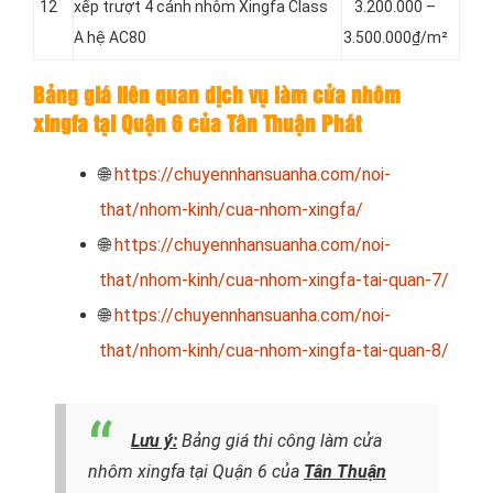
12
xếp trượt 4 cánh nhôm Xingfa Class
3.200.000 –
A hệ AC80
3.500.000₫/m²
Bảng giá liên quan dịch vụ làm cửa nhôm
xingfa tại Quận 6 của Tân Thuận Phát
🌐
https://chuyennhansuanha.com/noi-
that/nhom-kinh/cua-nhom-xingfa/
🌐
https://chuyennhansuanha.com/noi-
that/nhom-kinh/cua-nhom-xingfa-tai-quan-7/
🌐
https://chuyennhansuanha.com/noi-
that/nhom-kinh/cua-nhom-xingfa-tai-quan-8/
Lưu ý:
Bảng giá thi công làm cửa
nhôm xingfa tại Quận 6 của
Tân Thuận