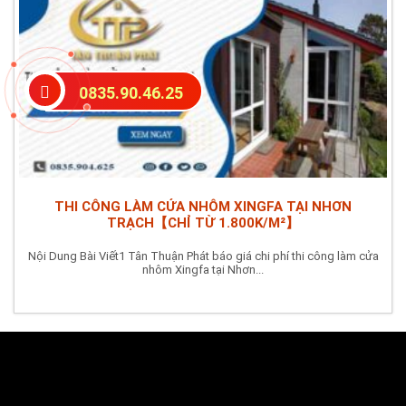
0835.90.46.25
THI CÔNG LÀM CỬA NHÔM XINGFA TẠI NHƠN
TRẠCH【CHỈ TỪ 1.800K/M²】
Nội Dung Bài Viết1 Tân Thuận Phát báo giá chi phí thi công làm cửa
nhôm Xingfa tại Nhơn...