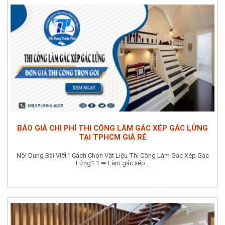
BÁO GIÁ CHI PHÍ THI CÔNG LÀM GÁC XÉP GÁC LỬNG
TẠI TPHCM GIÁ RẺ
Nội Dung Bài Viết1 Cách Chọn Vật Liệu Thi Công Làm Gác Xép Gác
Lửng1.1 ➥ Làm gác xép...