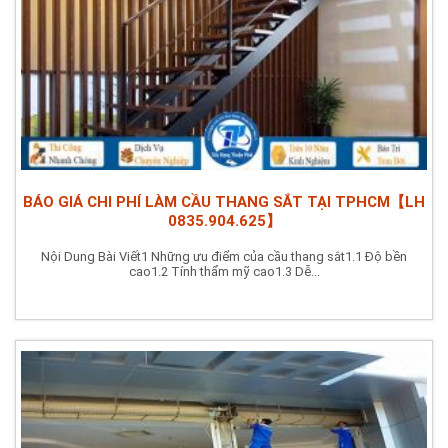
BÁO GIÁ CHI PHÍ LÀM CẦU THANG SẮT TẠI TPHCM【LH
0835.904.625】
Nội Dung Bài Viết1 Những ưu điểm của cầu thang sắt1.1 Độ bền
cao1.2 Tính thẩm mỹ cao1.3 Dễ...