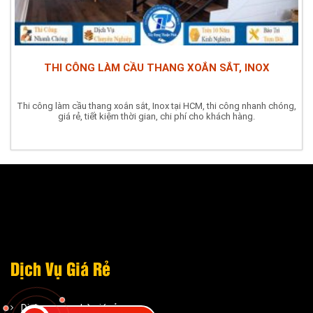
THI CÔNG LÀM CẦU THANG XOẮN SẮT, INOX
Thi công làm cầu thang xoắn sắt, Inox tại HCM, thi công nhanh chóng,
giá rẻ, tiết kiệm thời gian, chi phí cho khách hàng.
Dịch Vụ Giá Rẻ
Dịch vụ sơn nhà giá rẻ