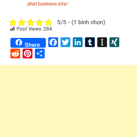
phat.business.site/
5/5 - (1 bình chọn)
Post Views:
284
Facebook
Twitter
LinkedIn
Tumblr
Instap
XIN
Share
Reddit
Pinterest
Share