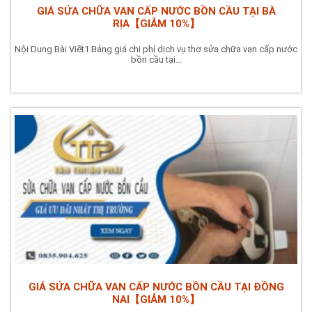
GIÁ SỬA CHỮA VAN CẤP NƯỚC BỒN CẦU TẠI BÀ
RỊA【GIẢM 10%】
Nội Dung Bài Viết1 Bảng giá chi phí dịch vụ thợ sửa chữa van cấp nước
bồn cầu tại...
GIÁ SỬA CHỮA VAN CẤP NƯỚC BỒN CẦU TẠI ĐỒNG
NAI【GIẢM 10%】