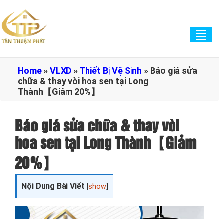
Tog
navi
Home
»
VLXD
»
Thiết Bị Vệ Sinh
»
Báo giá sửa
chữa & thay vòi hoa sen tại Long
Thành【Giảm 20%】
Báo giá sửa chữa & thay vòi
hoa sen tại Long Thành【Giảm
20%】
Nội Dung Bài Viết
[
show
]