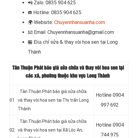
📲
Zalo: 0835 904 625
☎️
Hotline: 0835 904 625
🌍
Website:
Chuyennhansuanha.com
📧
Email: Chuyennhansuanha@gmail.com
sửa & thay vòi hoa sen
tại
Long
🏪 Địa chỉ
Thành
Tân Thuận Phát báo giá sửa chữa và thay vòi hoa sen tại
các xã, phường thuộc khu vực Long Thành
Tân Thuận Phát báo giá sửa chữa
Hotline 0904
01
và thay vòi hoa sen tại Thị trấn Long
997 692
Thành
Tân Thuận Phát báo giá sửa chữa
Hotline 0904
02
và thay vòi hoa sen tại Xã Lộc An,
744 975