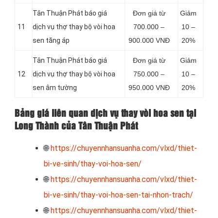
Tân Thuận Phát báo giá
Đơn giá từ
Giảm
11
dịch vụ thợ thay bộ vòi hoa
700.000 –
10 –
sen tăng áp
900.000 VNĐ
20%
Tân Thuận Phát báo giá
Đơn giá từ
Giảm
12
dịch vụ thợ thay bộ vòi hoa
750.000 –
10 –
sen âm tường
950.000 VNĐ
20%
Bảng giá liên quan dịch vụ thay vòi hoa sen tại
Long Thành của Tân Thuận Phát
🌐
https://chuyennhansuanha.com/vlxd/thiet-
bi-ve-sinh/thay-voi-hoa-sen/
🌐
https://chuyennhansuanha.com/vlxd/thiet-
bi-ve-sinh/thay-voi-hoa-sen-tai-nhon-trach/
🌐
https://chuyennhansuanha.com/vlxd/thiet-