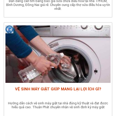
Bạn đang cần tìm bảng báo giá sửa chữa điều hòa tại nhà TPHCM,
Bình Dương, Đồng Nai giá rẻ. Chuyên cung cấp thợ sửa điều hòa uy tín
nhất.
VỆ SINH MÁY GIẶT GIÚP MANG LẠI LỢI ÍCH GÌ?
Hướng dẫn cách vệ sinh máy giặt tại nhà đúng kỹ thuật và đạt được
hiểu quả cao. Thuận Phát chuyên nhận vệ sinh định kỳ máy giặt