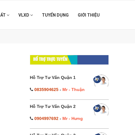
HẤT
VLXD
TUYỂN DỤNG
GIỚI THIỆU
】
HỔ TRỢ TRỰC TUYẾN
Hỗ Trợ Tư Vấn Quận 1
0835904625
-
Mr - Thuận
Hỗ Trợ Tư Vấn Quận 2
0904997692
-
Mr - Hưng